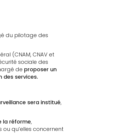
gé du pilotage des
néral (CNAM, CNAV et
curité sociale des
chargé de
proposer un
 des services.
veillance sera institué
,
 la réforme
,
s ou qu’elles concernent