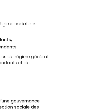
 régime social des
dants,
pendants.
sses du régime général
pendants et du
 d’une gouvernance
ection sociale des