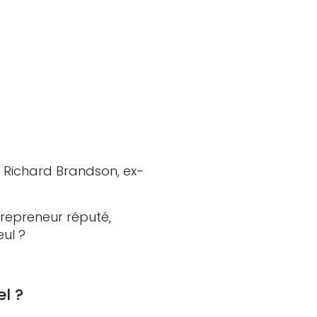
it Richard Brandson, ex-
repreneur réputé,
eul ?
l ?