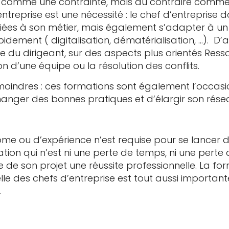
n comme une contrainte, mais au contraire comme 
treprise est une nécessité : le chef d’entreprise do
 liées à son métier, mais également s’adapter à 
idement ( digitalisation, dématérialisation, …). D
e du dirigeant, sur des aspects plus orientés Res
 d’une équipe ou la résolution des conflits.
 moindres : ces formations sont également l’occas
hanger des bonnes pratiques et d’élargir son rése
me ou d’expérience n’est requise pour se lancer d
ation qui n’est ni une perte de temps, ni une perte
e de son projet une réussite professionnelle. La fo
le des chefs d’entreprise est tout aussi important
.