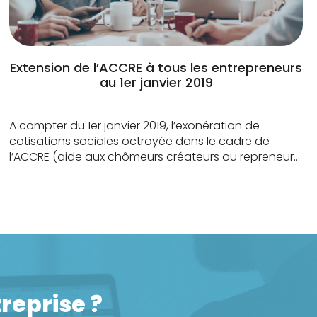
Extension de l’ACCRE à tous les entrepreneurs
au 1er janvier 2019
A compter du 1er janvier 2019, l’exonération de
cotisations sociales octroyée dans le cadre de
l’ACCRE (aide aux chômeurs créateurs ou repreneurs
d’entreprise) sera étendue à tous les entrepreneurs,
dans ses modalités actuelles. Objectif Pour rappel,
l’ACCRE est un dispositif d’encouragement à la
création et à la reprise d’entreprise qui permet de
bénéficier de plusieurs […]
reprise ?