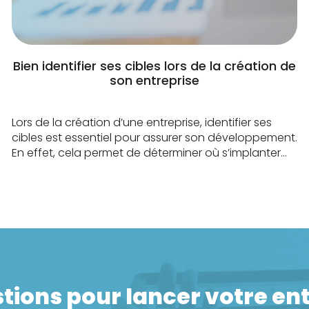
Bien identifier ses cibles lors de la création de
son entreprise
Lors de la création d’une entreprise, identifier ses
cibles est essentiel pour assurer son développement.
En effet, cela permet de déterminer où s’implanter
pour répondre efficacement aux besoins de la cible,
mais aussi de savoir comment s’adresser à elle en
utilisant les canaux de communication qui la
toucheront directement. Une bonne identification de
la cible […]
tions pour lancer votre ent