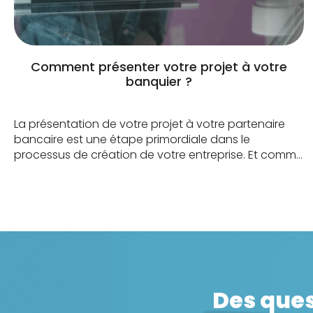
Comment présenter votre projet à votre
banquier ?
La présentation de votre projet à votre partenaire
bancaire est une étape primordiale dans le
processus de création de votre entreprise. Et comme
vous n’aurez pas plusieurs chances, il vous faut être
prêt ! Vos experts CMSTART sont là pour vous guider !
Quel banquier rencontrer pour présenter votre projet
? Vous pouvez rencontrer le […]
Des ques