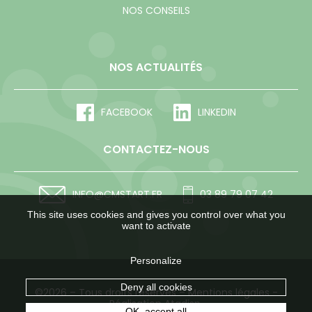
NOS CONSEILS
NOS ACTUALITÉS
FACEBOOK
LINKEDIN
CONTACTEZ-NOUS
INFO@CMSTART.FR
03 89 79 07 42
This site uses cookies and gives you control over what you
want to activate
Personalize
Deny all cookies
©2026 – Tous droits réservés –
Mentions légales
-
Réalisation Atadisp.
OK, accept all