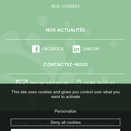
NOS CONSEILS
NOS ACTUALITÉS
FACEBOOK
LINKEDIN
CONTACTEZ-NOUS
INFO@CMSTART.FR
03 89 79 07 42
This site uses cookies and gives you control over what you
want to activate
Personalize
Deny all cookies
©2026 – Tous droits réservés –
Mentions légales
-
Réalisation Atadisp.